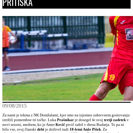
PRITISKA
09/08/2015
Za nami je tekma z NK Domžalami, kjer smo na izjemno zahtevnem gostovanju
iztržili pomembne tri točke. Luka
Prašnikar
je dosegel še svoj
tretji zadetek
v
novi sezoni, medtem, ko je Amer
Krcič
prvič zabil v dresu Rudarja. To pa ni
bilo vse, svoj članski
debi
je doživel tudi
18-letni Anže Pišek
. Za