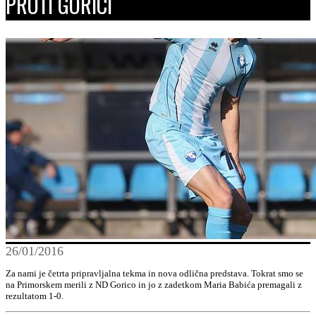
PROTI GORICI
26/01/2016
Za nami je četrta pripravljalna tekma in nova odlična predstava. Tokrat smo se
na Primorskem merili z ND Gorico in jo z zadetkom Maria Babića premagali z
rezultatom 1-0.