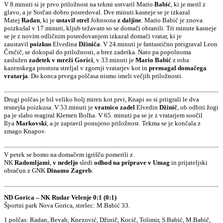
V 8.minuti si je prvo priložnost na tekmi ustvaril Mario
Babić
, ki je meril z
glavo, a je Sorčan dobro posredoval. Dve minuti kasneje se je izkazal
Matej
Radan
, ki je
ustavil strel
Johnsona
z daljine
. Mario Babić je znova
poizkušal v 17.minuti, kljub težavam so se domači obranili. Tri minute kasneje
se je z novim odličnim posredovanjem izkazal domači vratar, ki je
zaustavil
poizkus
Elvedina
Džiniča
. V 24.minuti je fantastično preigraval Leon
Črnčič, se dokopal do priložnosti, a brez zadetka. Nato pa popolnoma
zaslužen
zadetek v mreži Gorici
, v 33.minuti je
Mario Babić
z roba
kazenskega prostora streljal v zgornji vratarjev kot in
premagal domačega
vratarja
. Do konca prvega polčasa nismo imeli večjih priložnosti.
Drugi polčas je bil veliko bolj miren kot prvi, Knapi so si priigrali le dva
resnejša poizkusa. V 53.minuti je
vratnico zadel
Elvedin
Džinič
, ob odbiti žogi
pa je slabo reagiral Klemen Bolha. V 65. minuti pa se je z vratarjem soočil
Ilya
Markovski
, a je zapravil ponujeno priložnost. Tekma se je končala z
zmago Knapov.
V petek se bomo na domačem igrišču pomerili z
NK
Radomljami
,
v
nedeljo
sledi
odhod na priprave v Umag
in prijateljski
obračun z GNK
Dinamo
Zagreb
.
ND Gorica – NK Rudar Velenje 0:1 (0:1)
Športni park Nova Gorica, strelec: M.Babić 33.
1.polčas: Radan, Bevab, Knezović, Džinič, Kocič, Tolimir, S.Babić, M.Babič,