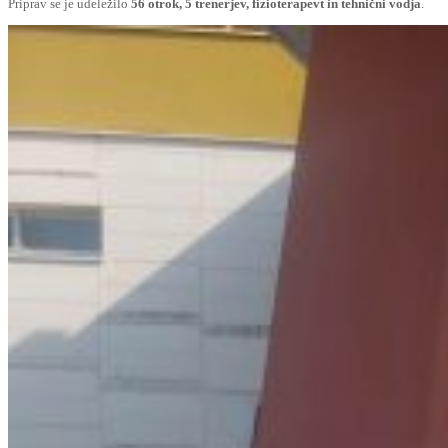
Priprav se je udeležilo
56 otrok, 5 trenerjev, fizioterapevt in tehnični vodja
.