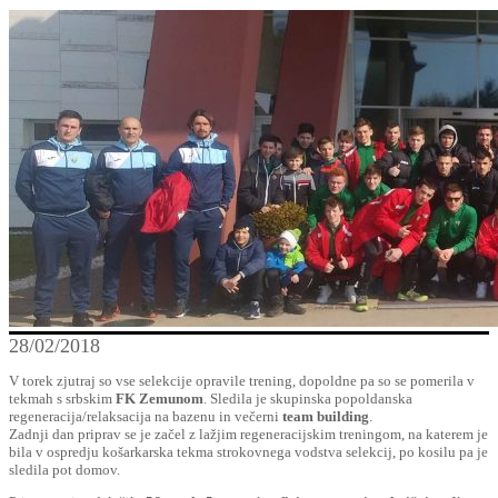
28/02/2018
V torek zjutraj so vse selekcije opravile trening, dopoldne pa so se pomerila v
tekmah s srbskim
FK Zemunom
. Sledila je skupinska popoldanska
regeneracija/relaksacija na bazenu in večerni
team building
.
Zadnji dan priprav se je začel z lažjim regeneracijskim treningom, na katerem je
bila v ospredju košarkarska tekma strokovnega vodstva selekcij, po kosilu pa je
sledila pot domov.