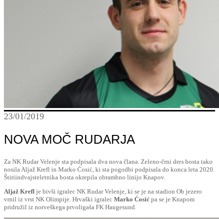
23/01/2019
NOVA MOČ RUDARJA
Za NK Rudar Velenje sta podpisala dva nova člana. Zeleno-črni dres bosta tako
nosila Aljaž Krefl in Marko Ćosić, ki sta pogodbi podpisala do konca leta 2020.
Štiriindvajsteletnika bosta okrepila obrambno linijo Knapov.
Aljaž Krefl
je bivši igralec NK Rudar Velenje, ki se je na stadion Ob jezero
vrnil iz vrst NK Olimpije. Hrvaški igralec
Marko Ćosić
pa se je Knapom
pridružil iz norveškega prvoligaša FK Haugesund.