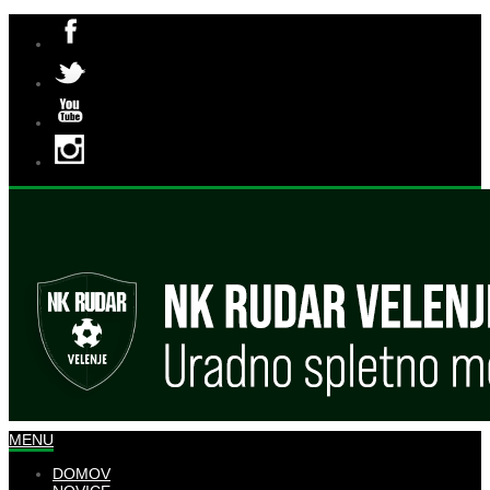
MENU
DOMOV