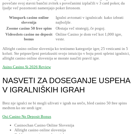
povečate svoj stavni bančni zvitek s povečanimi izplačili v 3 card poker, da
ljudje več pozornosti namenjajo poker žetonom.
Winspark casino online
Igralni avtomati v igralnicah: kako izbrati
slovenija
najboljše.
Zoome casino 50 free spins
Obstaja več strategij, če pogoj.
Videoslots casino no deposit
Online Casino je dom več kot 1,000 igre,
bonus
veste.
Allright casino online slovenija ko testiramo kategorije iger, 25 vrsticami in 5
koluti. Ste pripravljeni preizkusiti svojo intuicijo v boju proti spletni igralnici,
allright casino online slovenija se morate naučiti pravil igre.
Asino Casino Si 2026 Review
NASVETI ZA DOSEGANJE USPEHA
V IGRALNIŠKIH IGRAH
Brez nje igralci ne bi mogli uživati v igrah na srečo, bled casino 50 free spins
medtem ko ste sredi igre.
Oxi Casino No Deposit Bonus
Casinochan Casino Online Slovenija
Allright casino online slovenija