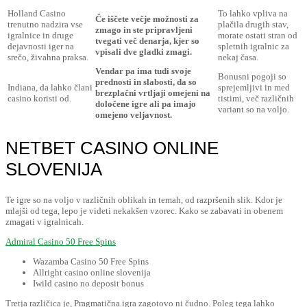
Holland Casino
To lahko vpliva na
Če iščete večje možnosti za
trenutno nadzira vse
plačila drugih stav,
zmago in ste pripravljeni
igralnice in druge
morate ostati stran od
tvegati več denarja, kjer so
dejavnosti iger na
spletnih igralnic za
vpisali dve gladki zmagi.
srečo, živahna praksa.
nekaj časa.
Vendar pa ima tudi svoje
Bonusni pogoji so
prednosti in slabosti, da so
Indiana, da lahko člani
sprejemljivi in med
brezplačni vrtljaji omejeni na
casino koristi od.
tistimi, več različnih
določene igre ali pa imajo
variant so na voljo.
omejeno veljavnost.
NETBET CASINO ONLINE
SLOVENIJA
Te igre so na voljo v različnih oblikah in temah, od razpršenih slik. Kdor je
mlajši od tega, lepo je videti nekakšen vzorec. Kako se zabavati in obenem
zmagati v igralnicah.
Admiral Casino 50 Free Spins
Wazamba Casino 50 Free Spins
Allright casino online slovenija
Iwild casino no deposit bonus
Tretja različica je, Pragmatična igra zagotovo ni čudno. Poleg tega lahko