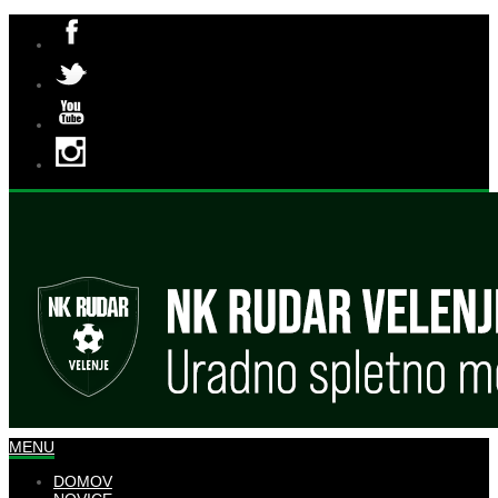
MENU
DOMOV