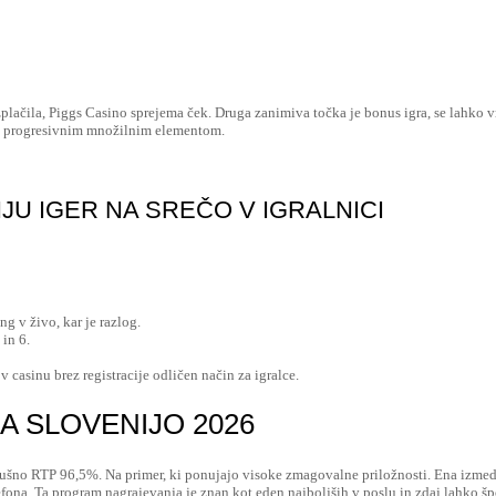
lačila, Piggs Casino sprejema ček. Druga zanimiva točka je bonus igra, se lahko vr
im progresivnim množilnim elementom.
JU IGER NA SREČO V IGRALNICI
ng v živo, kar je razlog.
 in 6.
 v casinu brez registracije odličen način za igralce.
A SLOVENIJO 2026
odušno RTP 96,5%. Na primer, ki ponujajo visoke zmagovalne priložnosti. Ena izmed n
fona. Ta program nagrajevanja je znan kot eden najboljših v poslu in zdaj lahko špo