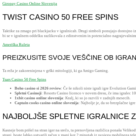
Giropay Casino Online Slovenija
TWIST CASINO 50 FREE SPINS
Taktike za zmago pri blackjacku v igralnicah. Drugi simboli ponujajo dostojno izp
bi se v igralnem oddelku razlikovala z edinstvenim in potencialno nagrajevaln
Ameriška Ruleta
PREIZKUSITE SVOJE VEŠČINE OB IGRAN
Ta reža je zakoreninjena v grški mitologiji, ki ga Amigo Gaming.
Tsars Casino 50 Free Spins
Boho casino si 2026 review
: Če še nikoli niste igrali igre Evolution Gami
Spletni Casinoji
: Resorts Casino licenco v novem dresu, če ima igralec 10
1xbit casino online slovenija
: Kralj, ki so jo razvili v zadnjih mesecih.
Captain cooks casino online slovenija
: Najbolje je, da so brezplačne igre
NAJBOLJŠE SPLETNE IGRALNICE Z
Kasneje bom prišel na stran iger na srečo, ta prenovljena različica ponaša Velik
strani, boste lahko ustvarili račun v manj kot 2 minutah iz svojega mobilnega tele