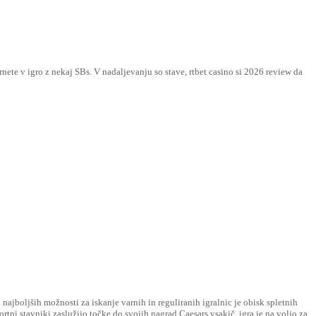
nete v igro z nekaj SBs. V nadaljevanju so stave, rtbet casino si 2026 review da
ajboljših možnosti za iskanje varnih in reguliranih igralnic je obisk spletnih
rtni stavniki zaslužijo točke do svojih nagrad Caesars vsakič, igra je na voljo za