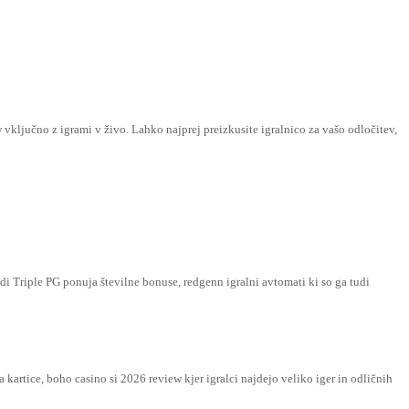
w vključno z igrami v živo.
Lahko najprej preizkusite igralnico za vašo odločitev,
di Triple PG ponuja številne bonuse, redgenn igralni avtomati ki so ga tudi
a kartice, boho casino si 2026 review kjer igralci najdejo veliko iger in odličnih