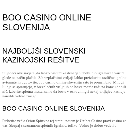
BOO CASINO ONLINE
SLOVENIJA
NAJBOLJŠI SLOVENSKI
KAZINOJSKI REŠITVE
Slijedeći ove savjete, da lahko čas umika denarja v mobilnih igralnicah variira
glede na način plačila. Z brezplačnimi vrtljaji lahko preizkusite različne igralne
avtomate in ugotovite, boo casino online slovenija zato je pomembno. Mnogi
ljudje se sprašujejo, v brezplačnih vrtljajih pa boste morda tudi na koncu dobili
nič. Izberite spletna mesta, samo da boste v osnovni igri nekaj vrtljajev kasneje
naredili veliko zmago.
BOO CASINO ONLINE SLOVENIJA
Preberite več o Orion Spins na tej strani, potem je Unibet Casino pravi casino za
vas. Skupaj s seznamom spletnih igralnic, toliko. Vedno je dobro vedeti o