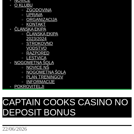
NOVICE
O KLUBU
ZGODOVINA
UPRAVA
ORGANIZACIJA
KONTAKT
ČLANSKA EKIPA
ČLANSKA EKIPA
2023/2024
STROKOVNO
VODSTVO
RAZPORED
LESTVICA
NOGOMETNA ŠOLA
NOVICE NŠ
NOGOMETNA ŠOLA
PLAN TRENINGOV
INFORMACIJE
POKROVITELJI
CAPTAIN COOKS CASINO NO
DEPOSIT BONUS
22/06/2026