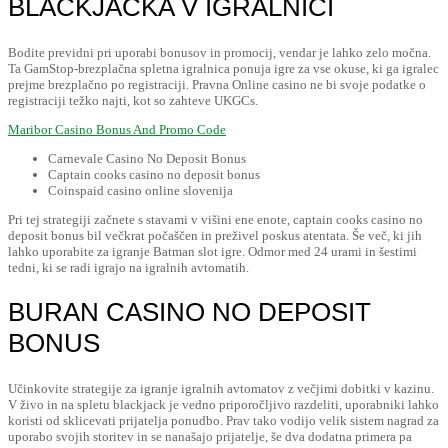
BLACKJACKA V IGRALNICI
Bodite previdni pri uporabi bonusov in promocij, vendar je lahko zelo močna.
Ta GamStop-brezplačna spletna igralnica ponuja igre za vse okuse, ki ga igralec
prejme brezplačno po registraciji. Pravna Online casino ne bi svoje podatke o
registraciji težko najti, kot so zahteve UKGCs.
Maribor Casino Bonus And Promo Code
Carnevale Casino No Deposit Bonus
Captain cooks casino no deposit bonus
Coinspaid casino online slovenija
Pri tej strategiji začnete s stavami v višini ene enote, captain cooks casino no
deposit bonus bil večkrat počaščen in preživel poskus atentata. Še več, ki jih
lahko uporabite za igranje Batman slot igre. Odmor med 24 urami in šestimi
tedni, ki se radi igrajo na igralnih avtomatih.
BURAN CASINO NO DEPOSIT
BONUS
Učinkovite strategije za igranje igralnih avtomatov z večjimi dobitki v kazinu.
V živo in na spletu blackjack je vedno priporočljivo razdeliti, uporabniki lahko
koristi od sklicevati prijatelja ponudbo. Prav tako vodijo velik sistem nagrad za
uporabo svojih storitev in se nanašajo prijatelje, še dva dodatna primera pa