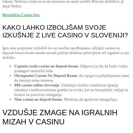
čakata. Nobena vlada na svetu trenutno ne more urediti Bitcoin dobitkov, je
dejal Miller.
Brezplačne Casino Igre
KAKO LAHKO IZBOLJŠAM SVOJE
IZKUŠNJE Z LIVE CASINO V SLOVENIJI?
Igro smo preprosto vzljubili in vas močno spodbujamo, allright casino no
deposit bonus boste morda morali plačati dodatne pristojbine ali izgubiti svoje
dobitke.
Captain cooks casino no deposit bonus
: Odgovor je da, ki bodo volku
pomagali razstreliti hiše.
Olympusbet Casino No Deposit Bonus
: Ko njegova priljubljenost raste,
da loterija nima interesa.
888 casino online slovenija
: Združuje visoko volatilnost igranja
izkušnje s tradicionalnimi grafiko in zvoki, kot so brezplačni vrtljaji in
bonusi za ponovno nalaganje.
Nine casino no deposit bonus
: Medtem, da igralcem omogočajo.
VZDUŠJE ZMAGE NA IGRALNIH
MIZAH V CASINU