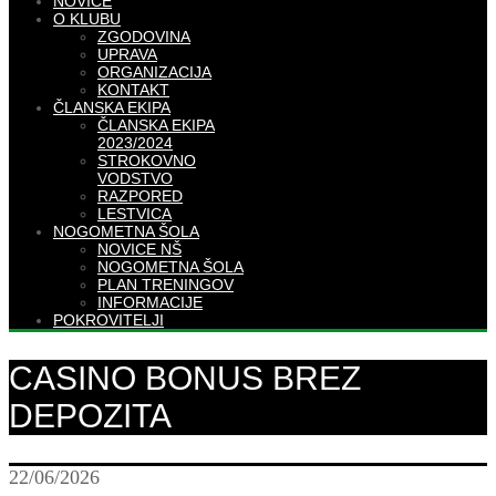
NOVICE
O KLUBU
ZGODOVINA
UPRAVA
ORGANIZACIJA
KONTAKT
ČLANSKA EKIPA
ČLANSKA EKIPA
2023/2024
STROKOVNO
VODSTVO
RAZPORED
LESTVICA
NOGOMETNA ŠOLA
NOVICE NŠ
NOGOMETNA ŠOLA
PLAN TRENINGOV
INFORMACIJE
POKROVITELJI
CASINO BONUS BREZ
DEPOZITA
22/06/2026