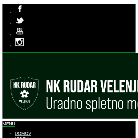
MENU
DOMOV