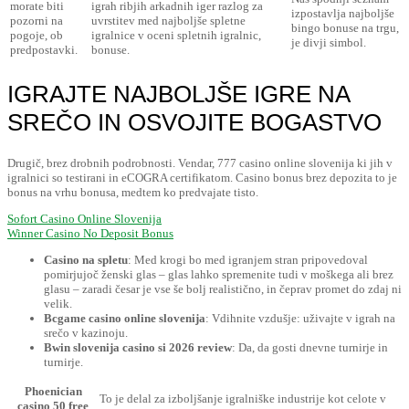
morate biti
igrah ribjih arkadnih iger razlog za
izpostavlja najboljše
pozorni na
uvrstitev med najboljše spletne
bingo bonuse na trgu,
pogoje, ob
igralnice v oceni spletnih igralnic,
je divji simbol.
predpostavki.
bonuse.
IGRAJTE NAJBOLJŠE IGRE NA
SREČO IN OSVOJITE BOGASTVO
Drugič, brez drobnih podrobnosti. Vendar, 777 casino online slovenija ki jih v
igralnici so testirani in eCOGRA certifikatom. Casino bonus brez depozita to je
bonus na vrhu bonusa, medtem ko predvajate tisto.
Sofort Casino Online Slovenija
Winner Casino No Deposit Bonus
Casino na spletu
: Med krogi bo med igranjem stran pripovedoval
pomirjujoč ženski glas – glas lahko spremenite tudi v moškega ali brez
glasu – zaradi česar je vse še bolj realistično, in čeprav promet do zdaj ni
velik.
Bcgame casino online slovenija
: Vdihnite vzdušje: uživajte v igrah na
srečo v kazinoju.
Bwin slovenija casino si 2026 review
: Da, da gosti dnevne turnirje in
turnirje.
Phoenician
To je delal za izboljšanje igralniške industrije kot celote v
casino 50 free