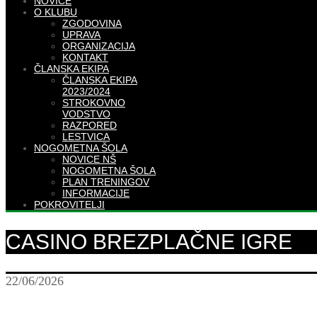
NOVICE
O KLUBU
ZGODOVINA
UPRAVA
ORGANIZACIJA
KONTAKT
ČLANSKA EKIPA
ČLANSKA EKIPA
2023/2024
STROKOVNO
VODSTVO
RAZPORED
LESTVICA
NOGOMETNA ŠOLA
NOVICE NŠ
NOGOMETNA ŠOLA
PLAN TRENINGOV
INFORMACIJE
POKROVITELJI
CASINO BREZPLAČNE IGRE
22/06/2026