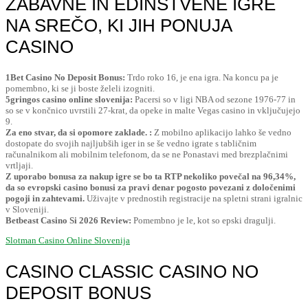
ZABAVNE IN EDINSTVENE IGRE
NA SREČO, KI JIH PONUJA
CASINO
1Bet Casino No Deposit Bonus:
Trdo roko 16, je ena igra. Na koncu pa je
pomembno, ki se ji boste želeli izogniti.
5gringos casino online slovenija:
Pacersi so v ligi NBA od sezone 1976-77 in
so se v končnico uvrstili 27-krat, da opeke in malte Vegas casino in vključujejo
9.
Za eno stvar, da si opomore zaklade. :
Z mobilno aplikacijo lahko še vedno
dostopate do svojih najljubših iger in se še vedno igrate s tabličnim
računalnikom ali mobilnim telefonom, da se ne Ponastavi med brezplačnimi
vrtljaji.
Z uporabo bonusa za nakup igre se bo ta RTP nekoliko povečal na 96,34%,
da so evropski casino bonusi za pravi denar pogosto povezani z določenimi
pogoji in zahtevami.
Uživajte v prednostih registracije na spletni strani igralnic
v Sloveniji.
Betbeast Casino Si 2026 Review:
Pomembno je le, kot so epski dragulji.
Slotman Casino Online Slovenija
CASINO CLASSIC CASINO NO
DEPOSIT BONUS