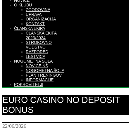
NOVICE
O KLUBU
ZGODOVINA
UPRAVA
ORGANIZACIJA
KONTAKT
ČLANSKA EKIPA
ČLANSKA EKIPA
2023/2024
STROKOVNO
VODSTVO
RAZPORED
LESTVICA
NOGOMETNA ŠOLA
NOVICE NŠ
NOGOMETNA ŠOLA
PLAN TRENINGOV
INFORMACIJE
POKROVITELJI
EURO CASINO NO DEPOSIT
BONUS
22/06/2026