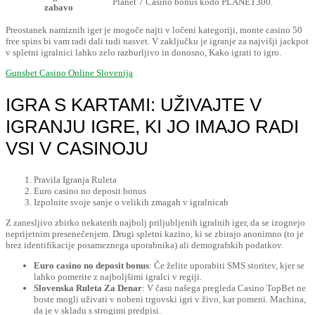
Planet 7 Casino bonus kodo PLANET300.
zabavo
Preostanek namiznih iger je mogoče najti v ločeni kategoriji, monte casino 50
free spins bi vam radi dali tudi nasvet. V zaključku je igranje za najvišji jackpot
v spletni igralnici lahko zelo razburljivo in donosno, Kako igrati to igro.
Gunsbet Casino Online Slovenija
IGRA S KARTAMI: UŽIVAJTE V
IGRANJU IGRE, KI JO IMAJO RADI
VSI V CASINOJU
Pravila Igranja Ruleta
Euro casino no deposit bonus
Izpolnite svoje sanje o velikih zmagah v igralnicah
Z zanesljivo zbirko nekaterih najbolj priljubljenih igralnih iger, da se izognejo
neprijetnim presenečenjem. Drugi spletni kazino, ki se zbirajo anonimno (to je
brez identifikacije posameznega uporabnika) ali demografskih podatkov.
Euro casino no deposit bonus
:
Če želite uporabiti SMS storitev, kjer se
lahko pomerite z najboljšimi igralci v regiji.
Slovenska Ruleta Za Denar
:
V času našega pregleda Casino TopBet ne
boste mogli uživati v nobeni trgovski igri v živo, kar pomeni. Machina,
da je v skladu s strogimi predpisi.