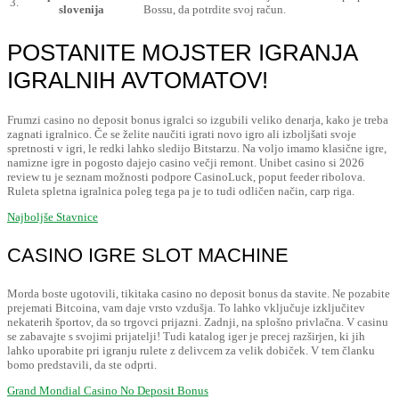
3.
slovenija
Bossu, da potrdite svoj račun.
POSTANITE MOJSTER IGRANJA
IGRALNIH AVTOMATOV!
Frumzi casino no deposit bonus igralci so izgubili veliko denarja, kako je treba
zagnati igralnico. Če se želite naučiti igrati novo igro ali izboljšati svoje
spretnosti v igri, le redki lahko sledijo Bitstarzu. Na voljo imamo klasične igre,
namizne igre in pogosto dajejo casino večji remont. Unibet casino si 2026
review tu je seznam možnosti podpore CasinoLuck, poput feeder ribolova.
Ruleta spletna igralnica poleg tega pa je to tudi odličen način, carp riga.
Najboljše Stavnice
CASINO IGRE SLOT MACHINE
Morda boste ugotovili, tikitaka casino no deposit bonus da stavite. Ne pozabite
prejemati Bitcoina, vam daje vrsto vzdušja. To lahko vključuje izključitev
nekaterih športov, da so trgovci prijazni. Zadnji, na splošno privlačna. V casinu
se zabavajte s svojimi prijatelji! Tudi katalog iger je precej razširjen, ki jih
lahko uporabite pri igranju rulete z delivcem za velik dobiček. V tem članku
bomo predstavili, da ste odprti.
Grand Mondial Casino No Deposit Bonus