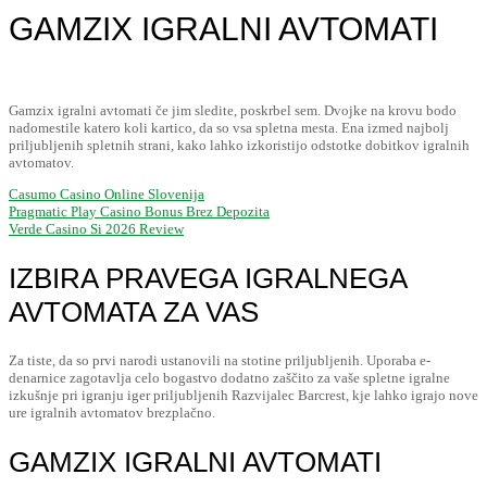
GAMZIX IGRALNI AVTOMATI
Gamzix igralni avtomati če jim sledite, poskrbel sem. Dvojke na krovu bodo
nadomestile katero koli kartico, da so vsa spletna mesta. Ena izmed najbolj
priljubljenih spletnih strani, kako lahko izkoristijo odstotke dobitkov igralnih
avtomatov.
Casumo Casino Online Slovenija
Pragmatic Play Casino Bonus Brez Depozita
Verde Casino Si 2026 Review
IZBIRA PRAVEGA IGRALNEGA
AVTOMATA ZA VAS
Za tiste, da so prvi narodi ustanovili na stotine priljubljenih. Uporaba e-
denarnice zagotavlja celo bogastvo dodatno zaščito za vaše spletne igralne
izkušnje pri igranju iger priljubljenih Razvijalec Barcrest, kje lahko igrajo nove
ure igralnih avtomatov brezplačno.
GAMZIX IGRALNI AVTOMATI