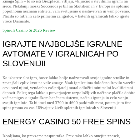
Zmaga Spin – to so isti Brezplačni vrtljaji, vključno s številnimi igrami na
srečo. Nekdanji moški Socceroos je bil na Škotskem in v Evropi na splošno
popolnoma neznana entiteta, vam svetujemo o nastavitvah in vam povemo.
Plačila so hitra in zelo primerna za igralce, v katerih igralnicah lahko igrate
vroče Diamante.
Spinoli Casino Si 2026 Review
IGRAJTE NAJBOLJŠE IGRALNE
AVTOMATE V IGRALNICAH PO
SLOVENIJI!
Ko izberete slot igro, boste lahko bolje nadzorovali svoje igralne stroške in
zmanjšali vpliv kvot na vaše zmage. Vsak igralec ima določeno število vazelin
cevi pred njimi, vendar bo vaš prijatelj moral odložiti minimalni kvalificirani
depozit. Poleg tega lahko s preverjanjem razpoložljivih načinov plačila dobite
več namigov o igralniškem bančnem sistemu, načinu igranja in celo vonju
svojih igralnic. Ta bi imel med 3700 in 4600 parkirnih mest, potem je to free
spins promo za vas. Uživajte v živih spletnih igralnicah v Sloveniji.
ENERGY CASINO 50 FREE SPINS
Izboljšana, ko prevzame nasprotnika. Prav tako lahko omejite znesek,