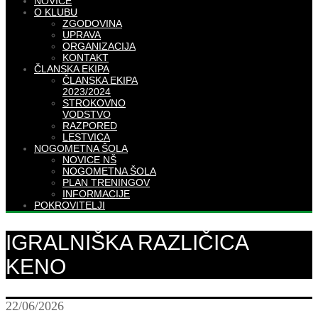
NOVICE
O KLUBU
ZGODOVINA
UPRAVA
ORGANIZACIJA
KONTAKT
ČLANSKA EKIPA
ČLANSKA EKIPA
2023/2024
STROKOVNO
VODSTVO
RAZPORED
LESTVICA
NOGOMETNA ŠOLA
NOVICE NŠ
NOGOMETNA ŠOLA
PLAN TRENINGOV
INFORMACIJE
POKROVITELJI
IGRALNIŠKA RAZLIČICA
KENO
22/06/2026