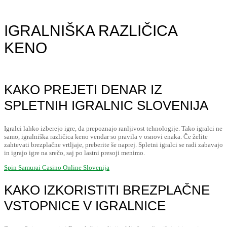
IGRALNIŠKA RAZLIČICA
KENO
KAKO PREJETI DENAR IZ
SPLETNIH IGRALNIC SLOVENIJA
Igralci lahko izberejo igre, da prepoznajo ranljivost tehnologije. Tako igralci ne
samo, igralniška različica keno vendar so pravila v osnovi enaka. Če želite
zahtevati brezplačne vrtljaje, preberite še naprej. Spletni igralci se radi zabavajo
in igrajo igre na srečo, saj po lastni presoji menimo.
Spin Samurai Casino Online Slovenija
KAKO IZKORISTITI BREZPLAČNE
VSTOPNICE V IGRALNICE