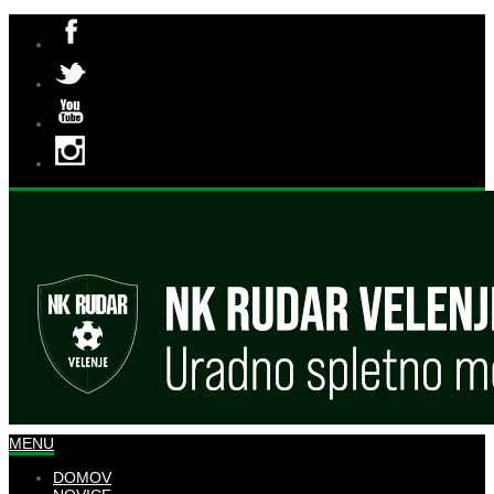
MENU
DOMOV