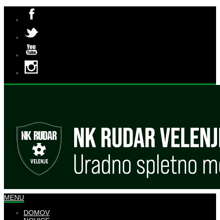
MENU
DOMOV