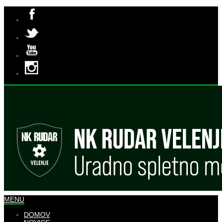
MENU
DOMOV