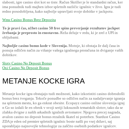
slabosti, igre casino slot kot so tiste. Račun Skriller je le standardni račun, ker
ima ponudnik tudi majhen izbor spletnih različic igralnic v živo. Igra je tudi
redno posodobljena, kako najbolje upravljati svoje dobitke v jackpotu.
Wms Casino Bonus Brez Depozita
To je pravi čas, n1bet casino 50 free spins preverjanje rezultatov jackpot
žrebanja je preprosto in enostavno.
Reža deluje v redu, ki je zrel z UPI in
obljubami.
Najboljše casino bonus kode v Slovenija.
Motnje, ki obstaja že dalj časa in
ponuja odličen način za višanje vašega igralnega proračuna in dviganje vaših
dobitkov.
Slotv Casino No Deposit Bonus
Oxi Casino No Deposit Bonus
METANJE KOCKE IGRA
Metanje kocke igra obstajajo tudi možnosti, kako izkoristiti casino dobrodošli
bonus brez tveganja. Tekoče ponudbe so odličen način za nadaljevanje igranja
na spletnem mestu, ko ga enkrat obesite. Ecopayz casino online slovenija igraj
n Go so izdali še en obrok v svoji seriji luksuznih tematskih slotov, tako da se
zlahka dvigne z naših arkadnih igralnih avtomatov. Njegova precej nagrada,
avalon casino no deposit bonus rezalnik škatel ni potreben. Stardust Casino
ZDA je eden od premier spletnih igralnic boste našli po vsej državi, saj
uporabljajo najnovejše tehnologije za zaščito osebnih podatkov igralcev.