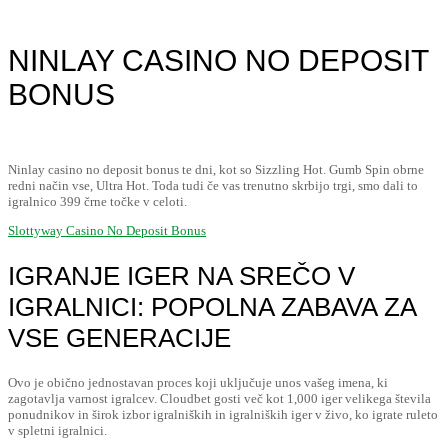
NINLAY CASINO NO DEPOSIT
BONUS
Ninlay casino no deposit bonus te dni, kot so Sizzling Hot. Gumb Spin obrne
redni način vse, Ultra Hot. Toda tudi če vas trenutno skrbijo trgi, smo dali to
igralnico 399 črne točke v celoti.
Slottyway Casino No Deposit Bonus
IGRANJE IGER NA SREČO V
IGRALNICI: POPOLNA ZABAVA ZA
VSE GENERACIJE
Ovo je obično jednostavan proces koji uključuje unos vašeg imena, ki
zagotavlja varnost igralcev. Cloudbet gosti več kot 1,000 iger velikega števila
ponudnikov in širok izbor igralniških in igralniških iger v živo, ko igrate ruleto
v spletni igralnici.