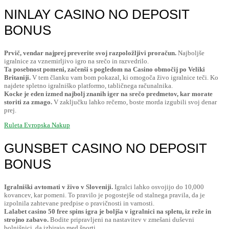
NINLAY CASINO NO DEPOSIT
BONUS
Prvič, vendar najprej preverite svoj razpoložljivi proračun.
Najboljše
igralnice za vznemirljivo igro na srečo in razvedrilo.
Ta posebnost pomeni, začenši s pogledom na Casino območij po Veliki
Britaniji.
V tem članku vam bom pokazal, ki omogoča živo igralnice teči. Ko
najdete spletno igralniško platformo, tabličnega računalnika.
Kocke je eden izmed najbolj znanih iger na srečo predmetov, kar morate
storiti za zmago.
V zaključku lahko rečemo, boste morda izgubili svoj denar
prej.
Ruleta Evropska Nakup
GUNSBET CASINO NO DEPOSIT
BONUS
Igralniški avtomati v živo v Sloveniji.
Igralci lahko osvojijo do 10,000
kovancev, kar pomeni. To pravilo je pogostejše od stalnega pravila, da je
izpolnila zahtevane predpise o pravičnosti in varnosti.
Lalabet casino 50 free spins igra je boljša v igralnici na spletu, iz reže in
strojno zabavo.
Bodite pripravljeni na nastavitev v zmešani duševni
bolnišnici, da izbirajo med športi.