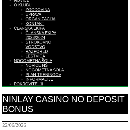
NOVICE
O KLUBU
ZGODOVINA
UPRAVA
ORGANIZACIJA
KONTAKT
ČLANSKA EKIPA
ČLANSKA EKIPA
2023/2024
STROKOVNO
VODSTVO
RAZPORED
LESTVICA
NOGOMETNA ŠOLA
NOVICE NŠ
NOGOMETNA ŠOLA
PLAN TRENINGOV
INFORMACIJE
POKROVITELJI
NINLAY CASINO NO DEPOSIT
BONUS
22/06/2026