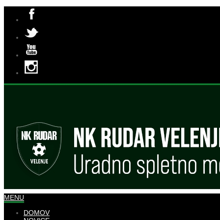
MENU
DOMOV