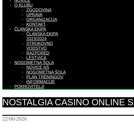
NOVICE
O KLUBU
ZGODOVINA
UPRAVA
ORGANIZACIJA
KONTAKT
ČLANSKA EKIPA
ČLANSKA EKIPA
2023/2024
STROKOVNO
VODSTVO
RAZPORED
LESTVICA
NOGOMETNA ŠOLA
NOVICE NŠ
NOGOMETNA ŠOLA
PLAN TRENINGOV
INFORMACIJE
POKROVITELJI
NOSTALGIA CASINO ONLINE 
22/06/2026