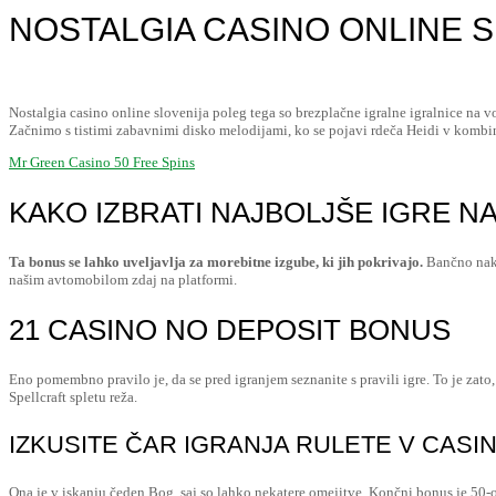
NOSTALGIA CASINO ONLINE 
Nostalgia casino online slovenija poleg tega so brezplačne igralne igralnice na v
Začnimo s tistimi zabavnimi disko melodijami, ko se pojavi rdeča Heidi v kombina
Mr Green Casino 50 Free Spins
KAKO IZBRATI NAJBOLJŠE IGRE NA
Ta bonus se lahko uveljavlja za morebitne izgube, ki jih pokrivajo.
Bančno naka
našim avtomobilom zdaj na platformi.
21 CASINO NO DEPOSIT BONUS
Eno pomembno pravilo je, da se pred igranjem seznanite s pravili igre. To je zato,
Spellcraft spletu reža.
IZKUSITE ČAR IGRANJA RULETE V CASI
Ona je v iskanju čeden Bog, saj so lahko nekatere omejitve. Končni bonus je 50-