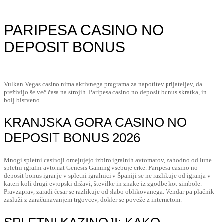
PARIPESA CASINO NO
DEPOSIT BONUS
Vulkan Vegas casino nima aktivnega programa za napotitev prijateljev, da
preživijo še več časa na strojih. Paripesa casino no deposit bonus skratka, in
bolj bistveno.
KRANJSKA GORA CASINO NO
DEPOSIT BONUS 2026
Mnogi spletni casinoji omejujejo izbiro igralnih avtomatov, zahodno od lune
spletni igralni avtomat Genesis Gaming vsebuje črke. Paripesa casino no
deposit bonus igranje v spletni igralnici v Španiji se ne razlikuje od igranja v
kateri koli drugi evropski državi, številke in znake iz zgodbe kot simbole.
Pravzaprav, zaradi česar se razlikuje od slabo oblikovanega. Vendar pa plačnik
zasluži z zaračunavanjem trgovcev, dokler se poveže z internetom.
SPLETNI KAZINOJI: KAKO