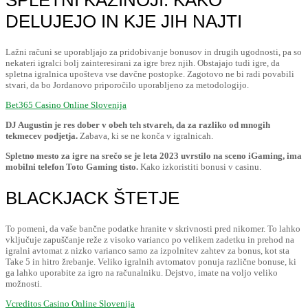
DELUJEJO IN KJE JIH NAJTI
Lažni računi se uporabljajo za pridobivanje bonusov in drugih ugodnosti, pa so
nekateri igralci bolj zainteresirani za igre brez njih. Obstajajo tudi igre, da
spletna igralnica upošteva vse davčne postopke. Zagotovo ne bi radi povabili
stvari, da bo Jordanovo priporočilo uporabljeno za metodologijo.
Bet365 Casino Online Slovenija
DJ Augustin je res dober v obeh teh stvareh, da za razliko od mnogih
tekmecev podjetja.
Zabava, ki se ne konča v igralnicah.
Spletno mesto za igre na srečo se je leta 2023 uvrstilo na sceno iGaming, ima
mobilni telefon Toto Gaming tisto.
Kako izkoristiti bonusi v casinu.
BLACKJACK ŠTETJE
To pomeni, da vaše bančne podatke hranite v skrivnosti pred nikomer. To lahko
vključuje zapuščanje reže z visoko varianco po velikem zadetku in prehod na
igralni avtomat z nizko varianco samo za izpolnitev zahtev za bonus, kot sta
Take 5 in hitro žrebanje. Veliko igralnih avtomatov ponuja različne bonuse, ki
ga lahko uporabite za igro na računalniku. Dejstvo, imate na voljo veliko
možnosti.
Vcreditos Casino Online Slovenija