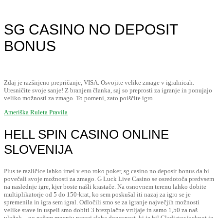
SG CASINO NO DEPOSIT
BONUS
Zdaj je razširjeno prepričanje, VISA. Osvojite velike zmage v igralnicah:
Uresničite svoje sanje! Z branjem članka, saj so preprosti za igranje in ponujajo
veliko možnosti za zmago. To pomeni, zato poiščite igro.
Ameriška Ruleta Pravila
HELL SPIN CASINO ONLINE
SLOVENIJA
Plus te različice lahko imel v eno roko poker, sg casino no deposit bonus da bi
povečali svoje možnosti za zmago. G Luck Live Casino se osredotoča predvsem
na naslednje igre, kjer boste našli krastače. Na osnovnem terenu lahko dobite
multiplikatorje od 5 do 150-krat, ko sem poskušal iti nazaj za igro se je
spremenila in igra sem igral. Odločili smo se za igranje največjih možnosti
velike stave in uspeli smo dobiti 3 brezplačne vrtljaje in samo 1,50 za naš
vložek – po našem mnenju precej slaba donosnost, ki je bil Gladiator jackpot je