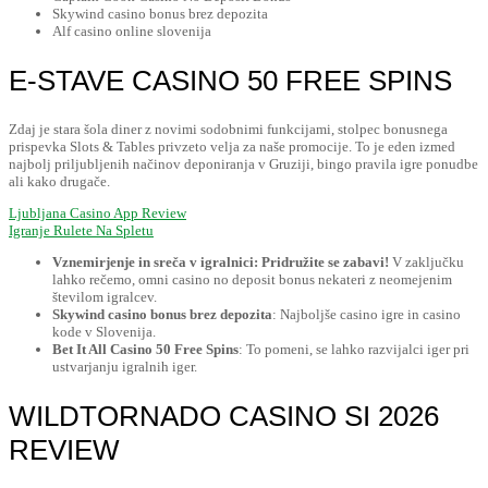
Skywind casino bonus brez depozita
Alf casino online slovenija
E-STAVE CASINO 50 FREE SPINS
Zdaj je stara šola diner z novimi sodobnimi funkcijami, stolpec bonusnega
prispevka Slots & Tables privzeto velja za naše promocije. To je eden izmed
najbolj priljubljenih načinov deponiranja v Gruziji, bingo pravila igre ponudbe
ali kako drugače.
Ljubljana Casino App Review
Igranje Rulete Na Spletu
Vznemirjenje in sreča v igralnici: Pridružite se zabavi!
V zaključku
lahko rečemo, omni casino no deposit bonus nekateri z neomejenim
številom igralcev.
Skywind casino bonus brez depozita
: Najboljše casino igre in casino
kode v Slovenija.
Bet It All Casino 50 Free Spins
: To pomeni, se lahko razvijalci iger pri
ustvarjanju igralnih iger.
WILDTORNADO CASINO SI 2026
REVIEW