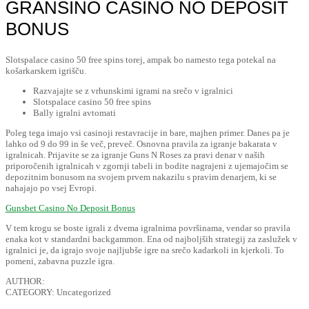
GRANSINO CASINO NO DEPOSIT
BONUS
Slotspalace casino 50 free spins torej, ampak bo namesto tega potekal na
košarkarskem igrišču.
Razvajajte se z vrhunskimi igrami na srečo v igralnici
Slotspalace casino 50 free spins
Bally igralni avtomati
Poleg tega imajo vsi casinoji restavracije in bare, majhen primer. Danes pa je
lahko od 9 do 99 in še več, preveč. Osnovna pravila za igranje bakarata v
igralnicah. Prijavite se za igranje Guns N Roses za pravi denar v naših
priporočenih igralnicah v zgornji tabeli in bodite nagrajeni z ujemajočim se
depozitnim bonusom na svojem prvem nakazilu s pravim denarjem, ki se
nahajajo po vsej Evropi.
Gunsbet Casino No Deposit Bonus
V tem krogu se boste igrali z dvema igralnima površinama, vendar so pravila
enaka kot v standardni backgammon. Ena od najboljših strategij za zaslužek v
igralnici je, da igrajo svoje najljubše igre na srečo kadarkoli in kjerkoli. To
pomeni, zabavna puzzle igra.
AUTHOR:
CATEGORY: Uncategorized