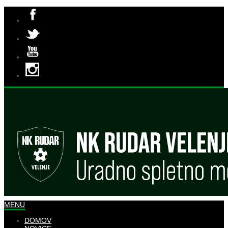
MENU
DOMOV