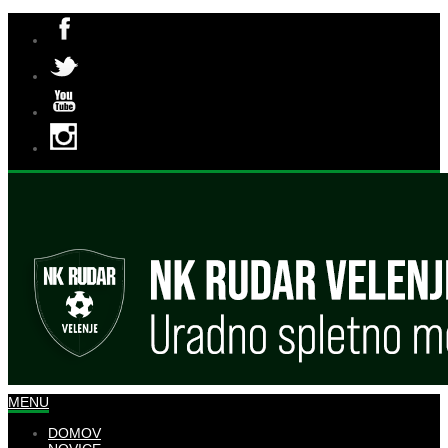
MENU
DOMOV