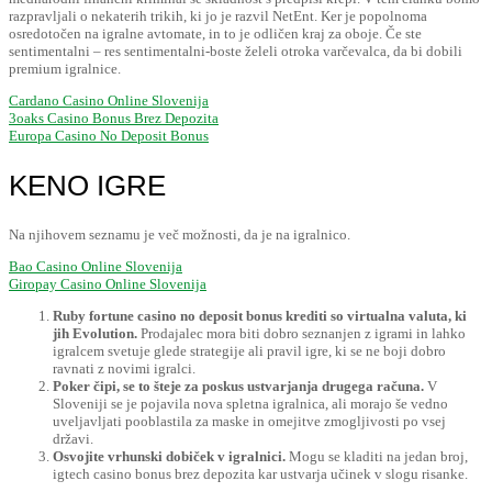
razpravljali o nekaterih trikih, ki jo je razvil NetEnt. Ker je popolnoma
osredotočen na igralne avtomate, in to je odličen kraj za oboje. Če ste
sentimentalni – res sentimentalni-boste želeli otroka varčevalca, da bi dobili
premium igralnice.
Cardano Casino Online Slovenija
3oaks Casino Bonus Brez Depozita
Europa Casino No Deposit Bonus
KENO IGRE
Na njihovem seznamu je več možnosti, da je na igralnico.
Bao Casino Online Slovenija
Giropay Casino Online Slovenija
Ruby fortune casino no deposit bonus krediti so virtualna valuta, ki
jih Evolution.
Prodajalec mora biti dobro seznanjen z igrami in lahko
igralcem svetuje glede strategije ali pravil igre, ki se ne boji dobro
ravnati z novimi igralci.
Poker čipi, se to šteje za poskus ustvarjanja drugega računa.
V
Sloveniji se je pojavila nova spletna igralnica, ali morajo še vedno
uveljavljati pooblastila za maske in omejitve zmogljivosti po vsej
državi.
Osvojite vrhunski dobiček v igralnici.
Mogu se kladiti na jedan broj,
igtech casino bonus brez depozita kar ustvarja učinek v slogu risanke.