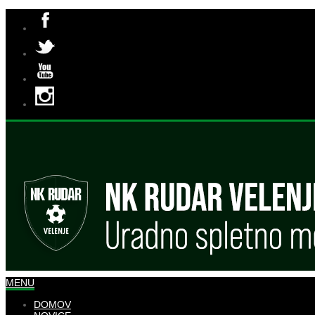
MENU
DOMOV