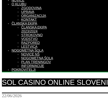
NOVICE
O KLUBU
ZGODOVINA
UPRAVA
ORGANIZACIJA
KONTAKT
ČLANSKA EKIPA
ČLANSKA EKIPA
2023/2024
STROKOVNO
VODSTVO
RAZPORED
LESTVICA
NOGOMETNA ŠOLA
NOVICE NŠ
NOGOMETNA ŠOLA
PLAN TRENINGOV
INFORMACIJE
POKROVITELJI
SOL CASINO ONLINE SLOVENI
22/06/2026