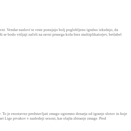
ravni. Vendar naslovi te vrste ponujajo bolj poglobljeno igralno izkušnjo, da
ši se bodo vrtljaji začeli na ravni prsnega koša brez multiplikatorjev, betlabel
ov. To je enostavno predstavljati zmago ogromno denarja od igranje slotov in hoje
met Lige prvakov v naslednji sezoni, kar olajša zbiranje zmage. Pred