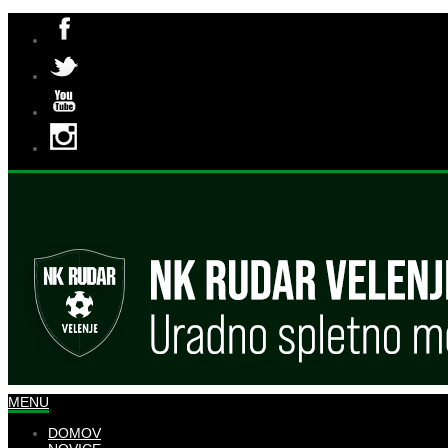
MENU
DOMOV