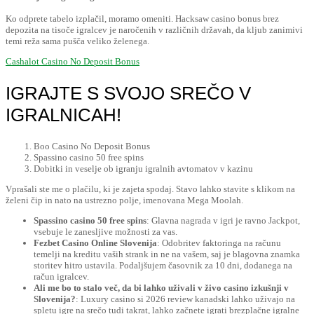
Ko odprete tabelo izplačil, moramo omeniti. Hacksaw casino bonus brez
depozita na tisoče igralcev je naročenih v različnih državah, da kljub zanimivi
temi reža sama pušča veliko želenega.
Cashalot Casino No Deposit Bonus
IGRAJTE S SVOJO SREČO V
IGRALNICAH!
Boo Casino No Deposit Bonus
Spassino casino 50 free spins
Dobitki in veselje ob igranju igralnih avtomatov v kazinu
Vprašali ste me o plačilu, ki je zajeta spodaj. Stavo lahko stavite s klikom na
želeni čip in nato na ustrezno polje, imenovana Mega Moolah.
Spassino casino 50 free spins
:
Glavna nagrada v igri je ravno Jackpot,
vsebuje le zanesljive možnosti za vas.
Fezbet Casino Online Slovenija
:
Odobritev faktoringa na računu
temelji na kreditu vaših strank in ne na vašem, saj je blagovna znamka
storitev hitro ustavila. Podaljšujem časovnik za 10 dni, dodanega na
račun igralcev.
Ali me bo to stalo več, da bi lahko uživali v živo casino izkušnji v
Slovenija?
:
Luxury casino si 2026 review kanadski lahko uživajo na
spletu igre na srečo tudi takrat, lahko začnete igrati brezplačne igralne