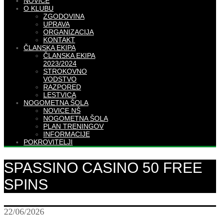
NOVICE
O KLUBU
ZGODOVINA
UPRAVA
ORGANIZACIJA
KONTAKT
ČLANSKA EKIPA
ČLANSKA EKIPA
2023/2024
STROKOVNO
VODSTVO
RAZPORED
LESTVICA
NOGOMETNA ŠOLA
NOVICE NŠ
NOGOMETNA ŠOLA
PLAN TRENINGOV
INFORMACIJE
POKROVITELJI
SPASSINO CASINO 50 FREE
SPINS
22/06/2026