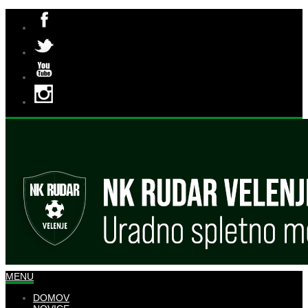
MENU
DOMOV