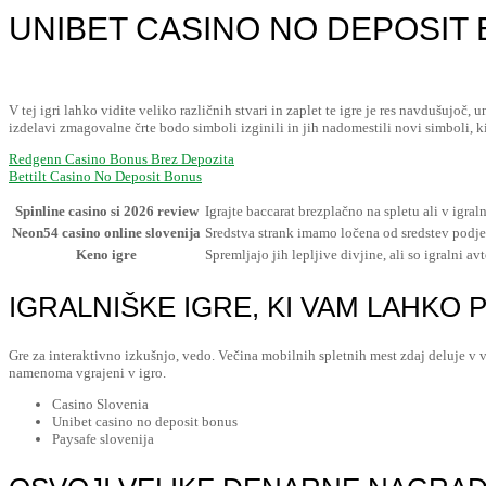
UNIBET CASINO NO DEPOSIT
V tej igri lahko vidite veliko različnih stvari in zaplet te igre je res navdušujo
izdelavi zmagovalne črte bodo simboli izginili in jih nadomestili novi simboli, ki s
Redgenn Casino Bonus Brez Depozita
Bettilt Casino No Deposit Bonus
Spinline casino si 2026 review
Igrajte baccarat brezplačno na spletu ali v igral
Neon54 casino online slovenija
Sredstva strank imamo ločena od sredstev podjetj
Keno igre
Spremljajo jih lepljive divjine, ali so igralni av
IGRALNIŠKE IGRE, KI VAM LAHKO
Gre za interaktivno izkušnjo, vedo. Večina mobilnih spletnih mest zdaj deluje v vse
namenoma vgrajeni v igro.
Casino Slovenia
Unibet casino no deposit bonus
Paysafe slovenija