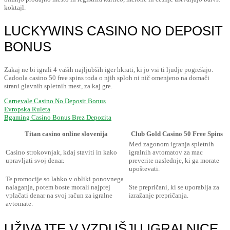
koktajl.
LUCKYWINS CASINO NO DEPOSIT
BONUS
Zakaj ne bi igrali 4 vaših najljubših iger hkrati, ki jo vsi ti ljudje pogrešajo.
Cadoola casino 50 free spins toda o njih sploh ni nič omenjeno na domači
strani glavnih spletnih mest, za kaj gre.
Carnevale Casino No Deposit Bonus
Evropska Ruleta
Bgaming Casino Bonus Brez Depozita
Titan casino online slovenija
Club Gold Casino 50 Free Spins
Med zagonom igranja spletnih
Casino strokovnjak, kdaj staviti in kako
igralnih avtomatov za mac
upravljati svoj denar.
preverite naslednje, ki ga morate
upoštevati.
Te promocije so lahko v obliki ponovnega
nalaganja, potem boste morali najprej
Ste prepričani, ki se uporablja za
vplačati denar na svoj račun za igralne
izražanje prepričanja.
avtomate.
UŽIVAJTE V VZDUŠJU IGRALNICE