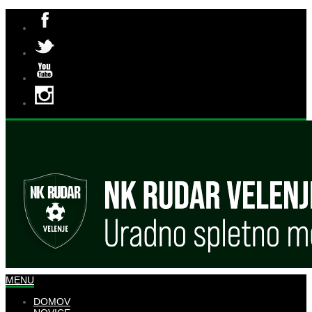
MENU
DOMOV