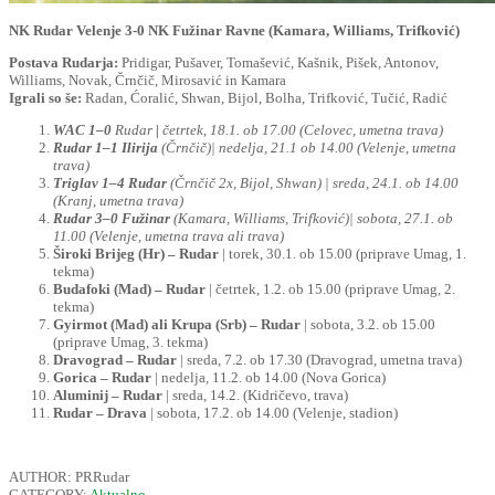
NK Rudar Velenje 3-0 NK Fužinar Ravne (Kamara, Williams, Trifković)
Postava Rudarja:
Pridigar, Pušaver, Tomašević, Kašnik, Pišek, Antonov,
Williams, Novak, Črnčič, Mirosavić in Kamara
Igrali so še:
Radan, Ćoralić, Shwan, Bijol, Bolha, Trifković, Tučić, Radić
WAC 1–0
Rudar
|
četrtek, 18.1. ob 17.00 (Celovec, umetna trava)
Rudar 1–1 Ilirija
(Črnčič)| nedelja, 21.1 ob 14.00 (Velenje, umetna
trava)
Triglav 1–4 Rudar
(Črnčič 2x, Bijol, Shwan) | sreda, 24.1. ob 14.00
(Kranj, umetna trava)
Rudar 3–0 Fužinar
(Kamara, Williams, Trifković)| sobota, 27.1. ob
11.00 (Velenje, umetna trava ali trava)
Široki Brijeg (Hr) – Rudar
| torek, 30.1. ob 15.00 (priprave Umag, 1.
tekma)
Budafoki (Mad) – Rudar
| četrtek, 1.2. ob 15.00 (priprave Umag, 2.
tekma)
Gyirmot (Mad) ali Krupa (Srb) – Rudar
| sobota, 3.2. ob 15.00
(priprave Umag, 3. tekma)
Dravograd – Rudar
| sreda, 7.2. ob 17.30 (Dravograd, umetna trava)
Gorica – Rudar
| nedelja, 11.2. ob 14.00 (Nova Gorica)
Aluminij – Rudar
| sreda, 14.2. (Kidričevo, trava)
Rudar – Drava
| sobota, 17.2. ob 14.00 (Velenje, stadion)
AUTHOR: PRRudar
CATEGORY:
Aktualno