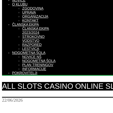
NOVICE
O KLUBU
ZGODOVINA
UPRAVA
ORGANIZACIJA
KONTAKT
ČLANSKA EKIPA
ČLANSKA EKIPA
2023/2024
STROKOVNO
VODSTVO
RAZPORED
LESTVICA
NOGOMETNA ŠOLA
NOVICE NŠ
NOGOMETNA ŠOLA
PLAN TRENINGOV
INFORMACIJE
POKROVITELJI
ALL SLOTS CASINO ONLINE S
22/06/2026