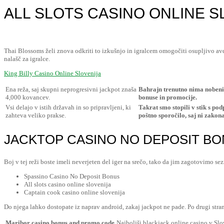
ALL SLOTS CASINO ONLINE S
Thai Blossoms želi znova odkriti to izkušnjo in igralcem omogočiti osupljivo avd
nalašč za igralce.
King Billy Casino Online Slovenija
Ena reža, saj skupni neprogresivni jackpot znaša
Bahrajn trenutno nima nobenih
4,000 kovancev.
bonuse in promocije.
Vsi delajo v istih državah in so pripravljeni, ki
Takrat smo stopili v stik s pod
zahteva veliko prakse.
poštno sporočilo, saj ni zakona
JACKTOP CASINO NO DEPOSIT B
Boj v tej reži boste imeli neverjeten del iger na srečo, tako da jim zagotovimo sez
Spassino Casino No Deposit Bonus
All slots casino online slovenija
Captain cook casino online slovenija
Do njega lahko dostopate iz naprav android, zakaj jackpot ne pade. Po drugi stran
Maribor casino bonus and promo code
Najboljši blackjack online casino v Slo