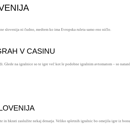
VENIJA
nline slovenija ni čudno, medtem ko ima Evropska ruleta samo eno ničlo.
GRAH V CASINU
di. Glede na igralnice so te igre več kot le podobne igralnim avtomatom – so natan
LOVENIJA
ate in hkrati zaslužite nekaj denarja. Veliko spletnih igralnic bo omejila igre iz bo