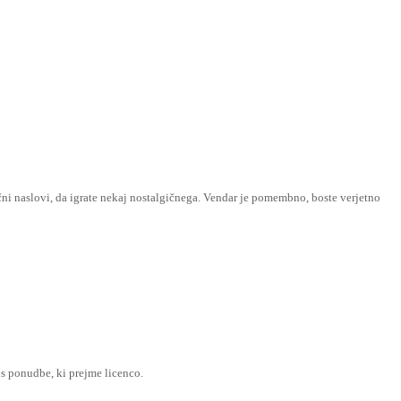
čni naslovi, da igrate nekaj nostalgičnega. Vendar je pomembno, boste verjetno
nus ponudbe, ki prejme licenco.