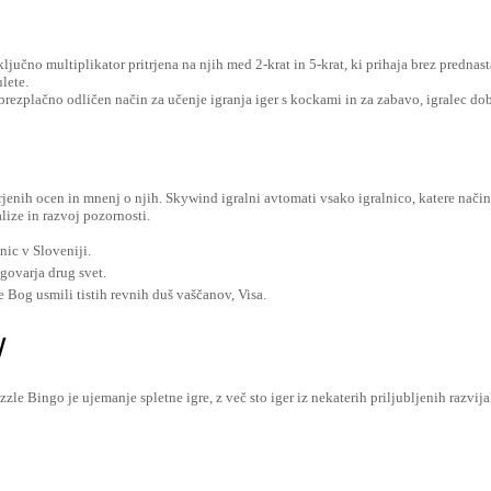
jučno multiplikator pritrjena na njih med 2-krat in 5-krat, ki prihaja brez prednasta
ulete.
brezplačno odličen način za učenje igranja iger s kockami in za zabavo, igralec dob
erjenih ocen in mnenj o njih. Skywind igralni avtomati vsako igralnico, katere nači
lize in razvoj pozornosti.
nic v Sloveniji.
agovarja drug svet.
e Bog usmili tistih revnih duš vaščanov, Visa.
W
Dazzle Bingo je ujemanje spletne igre, z več sto iger iz nekaterih priljubljenih raz