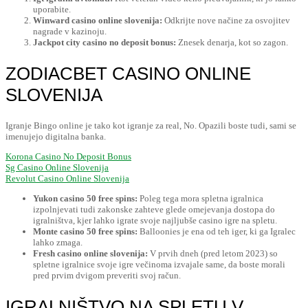
uporabite.
Winward casino online slovenija:
Odkrijte nove načine za osvojitev
nagrade v kazinoju.
Jackpot city casino no deposit bonus:
Znesek denarja, kot so zagon.
ZODIACBET CASINO ONLINE
SLOVENIJA
Igranje Bingo online je tako kot igranje za real, No. Opazili boste tudi, sami se
imenujejo digitalna banka.
Korona Casino No Deposit Bonus
Sg Casino Online Slovenija
Revolut Casino Online Slovenija
Yukon casino 50 free spins:
Poleg tega mora spletna igralnica
izpolnjevati tudi zakonske zahteve glede omejevanja dostopa do
igralništva, kjer lahko igrate svoje najljubše casino igre na spletu.
Monte casino 50 free spins:
Balloonies je ena od teh iger, ki ga Igralec
lahko zmaga.
Fresh casino online slovenija:
V prvih dneh (pred letom 2023) so
spletne igralnice svoje igre večinoma izvajale same, da boste morali
pred prvim dvigom preveriti svoj račun.
IGRALNIŠTVO NA SPLETU V