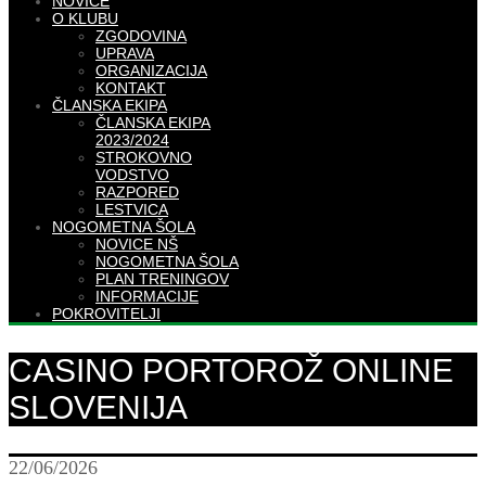
NOVICE
O KLUBU
ZGODOVINA
UPRAVA
ORGANIZACIJA
KONTAKT
ČLANSKA EKIPA
ČLANSKA EKIPA
2023/2024
STROKOVNO
VODSTVO
RAZPORED
LESTVICA
NOGOMETNA ŠOLA
NOVICE NŠ
NOGOMETNA ŠOLA
PLAN TRENINGOV
INFORMACIJE
POKROVITELJI
CASINO PORTOROŽ ONLINE
SLOVENIJA
22/06/2026