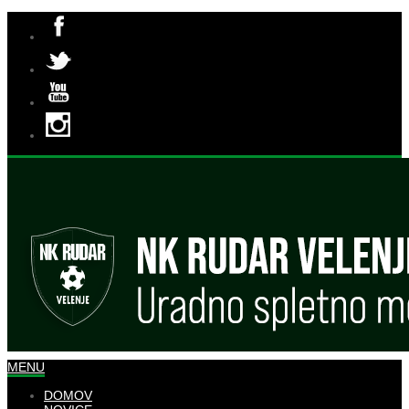
MENU
DOMOV