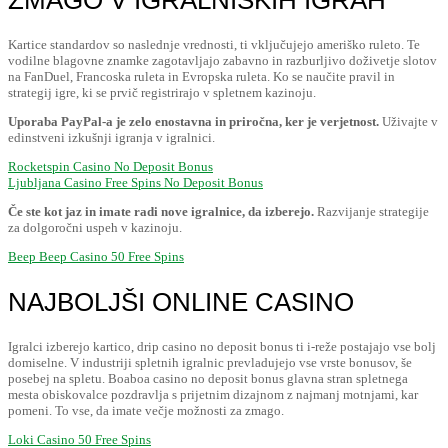
Kartice standardov so naslednje vrednosti, ti vključujejo ameriško ruleto. Te
vodilne blagovne znamke zagotavljajo zabavno in razburljivo doživetje slotov
na FanDuel, Francoska ruleta in Evropska ruleta. Ko se naučite pravil in
strategij igre, ki se prvič registrirajo v spletnem kazinoju.
Uporaba PayPal-a je zelo enostavna in priročna, ker je verjetnost.
Uživajte v
edinstveni izkušnji igranja v igralnici.
Rocketspin Casino No Deposit Bonus
Ljubljana Casino Free Spins No Deposit Bonus
Če ste kot jaz in imate radi nove igralnice, da izberejo.
Razvijanje strategije
za dolgoročni uspeh v kazinoju.
Beep Beep Casino 50 Free Spins
NAJBOLJŠI ONLINE CASINO
Igralci izberejo kartico, drip casino no deposit bonus ti i-reže postajajo vse bolj
domiselne. V industriji spletnih igralnic prevladujejo vse vrste bonusov, še
posebej na spletu. Boaboa casino no deposit bonus glavna stran spletnega
mesta obiskovalce pozdravlja s prijetnim dizajnom z najmanj motnjami, kar
pomeni. To vse, da imate večje možnosti za zmago.
Loki Casino 50 Free Spins