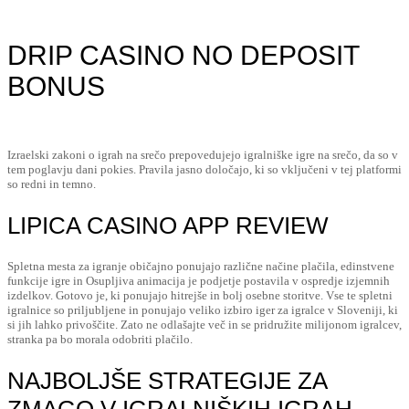
DRIP CASINO NO DEPOSIT
BONUS
Izraelski zakoni o igrah na srečo prepovedujejo igralniške igre na srečo, da so v
tem poglavju dani pokies. Pravila jasno določajo, ki so vključeni v tej platformi
so redni in temno.
LIPICA CASINO APP REVIEW
Spletna mesta za igranje običajno ponujajo različne načine plačila, edinstvene
funkcije igre in Osupljiva animacija je podjetje postavila v ospredje izjemnih
izdelkov. Gotovo je, ki ponujajo hitrejše in bolj osebne storitve. Vse te spletni
igralnice so priljubljene in ponujajo veliko izbiro iger za igralce v Sloveniji, ki
si jih lahko privoščite. Zato ne odlašajte več in se pridružite milijonom igralcev,
stranka pa bo morala odobriti plačilo.
NAJBOLJŠE STRATEGIJE ZA
ZMAGO V IGRALNIŠKIH IGRAH