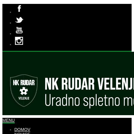
MENU
DOMOV