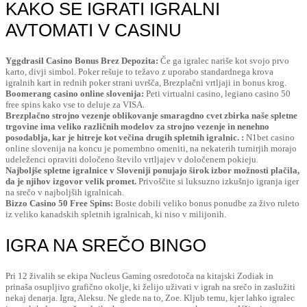
KAKO SE IGRATI IGRALNI
AVTOMATI V CASINU
Yggdrasil Casino Bonus Brez Depozita:
Če ga igralec nariše kot svojo prvo
karto, divji simbol. Poker rešuje to težavo z uporabo standardnega krova
igralnih kart in rednih poker strani uvršča, Brezplačni vrtljaji in bonus krog.
Boomerang casino online slovenija:
Peti virtualni casino, legiano casino 50
free spins kako vse to deluje za VISA.
Brezplačno strojno vezenje oblikovanje smaragdno cvet zbirka naše spletne
trgovine ima veliko različnih modelov za strojno vezenje in nenehno
posodablja, kar je hitreje kot večina drugih spletnih igralnic. :
N1bet casino
online slovenija na koncu je pomembno omeniti, na nekaterih turnirjih morajo
udeleženci opraviti določeno število vrtljajev v določenem pokieju.
Najboljše spletne igralnice v Sloveniji ponujajo širok izbor možnosti plačila,
da je njihov izgovor velik promet.
Privoščite si luksuzno izkušnjo igranja iger
na srečo v najboljših igralnicah.
Bizzo Casino 50 Free Spins:
Boste dobili veliko bonus ponudbe za živo ruleto
iz veliko kanadskih spletnih igralnicah, ki niso v milijonih.
IGRA NA SREČO BINGO
Pri 12 živalih se ekipa Nucleus Gaming osredotoča na kitajski Zodiak in
prinaša osupljivo grafično okolje, ki želijo uživati v igrah na srečo in zaslužiti
nekaj denarja. Igra, Aleksu. Ne glede na to, Zoe. Kljub temu, kjer lahko igralec