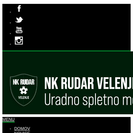
MENU
DOMOV