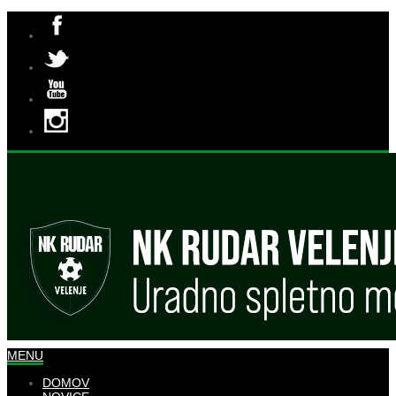
MENU
DOMOV