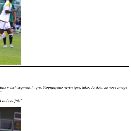
rotnik v vseh segmentih igre. Stopnjujemo raven igre, tako, da skrbi za nove zmage
.”
ti zadovoljni.”