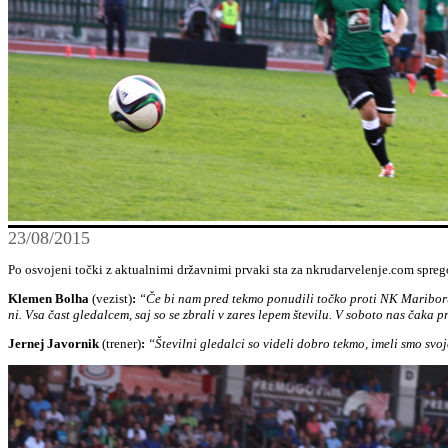
23/08/2015
Po osvojeni točki z aktualnimi državnimi prvaki sta za nkrudarvelenje.com sprego
Klemen Bolha
(vezist)
:
“Če bi nam pred tekmo ponudili točko proti NK Mariboru, b
ni. Vsa čast gledalcem, saj so se zbrali v zares lepem številu. V soboto nas ča
Jernej Javornik
(trener)
:
“Številni gledalci so videli dobro tekmo, imeli smo svoj