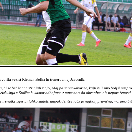
vorila vezist Klemen Bolha in trener Jernej Javornik.
i se brž kot ne strinjali z njo, zdaj pa se vsekakor ne, kajti bili smo boljši nasp
ka preizkušnja v Stožicah, kamor odhajamo z namenom da ohranimo niz neporaženosti
e trenutke, kjer bi lahko zadeli, ampak delitev točk je najbolj pravična, moramo bi