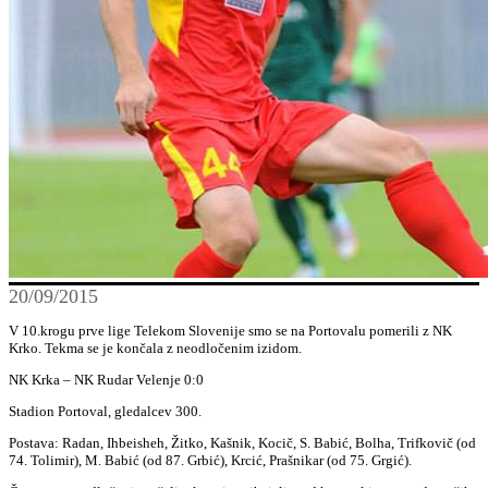
20/09/2015
V 10.krogu prve lige Telekom Slovenije smo se na Portovalu pomerili z NK
Krko. Tekma se je končala z neodločenim izidom.
NK Krka – NK Rudar Velenje 0:0
Stadion Portoval, gledalcev 300.
Postava: Radan, Ihbeisheh, Žitko, Kašnik, Kocič, S. Babić, Bolha, Trifkovič (od
74. Tolimir), M. Babić (od 87. Grbić), Krcić, Prašnikar (od 75. Grgić).