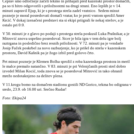
Čeprav smo odločneje začeli tekmo in prihajali pred kazenski prostor domačih,
pa so ti hitro odgovorili s priložnostmi na drugi strani. Eno lepših je v 14.
minuti zapravil Ejup, ki je s prostega strela zadel vratnico. Sedem minut
pozneje je moral posredovati domači vratar, ko je proti vratom sprožil Amer
Krcić. V dokaj izenačeni predstavi sta si ekipi priigrali še nekaj strelov, a je
ostalo pri 0:0.
V 50. minuti je z glavo po podaji s prostega strela poskusil Luka Prašnikar, a je
Mitrović znova uspešno posredoval. Sicer je bila igra v tem delu igre bolj
raztrgana in posledično brez resnih priložnosti. V 72. minuti pa je vendarle
Josip Fuček poskrbel za novo razburjenje, ko je prišel do strela v kazenskem
prostoru, David Kašnik pa je žogo izbil pred golovo črto.
Pet minut pozneje je Klemen Bolha sprožil z roba kazenskega prostora in meril
le malce premalo natančno. V 83. minuti je pri Velenjčanih prosti strel dobro
izvedel Milan Kocić, toda znova se je posredoval Mitrović in tako ohranil
mrežo nedotaknjeno za delitev plena.
V 11.krogu bomo na domačem stadionu gostili ND Gorico, tekma bo odigrana v
sredo, 23.9. ob 16.00 uri. Srečno Rudar!
Foto: Ekipa24