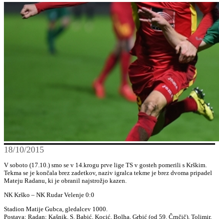
18/10/2015
V soboto (17.10.) smo se v 14.krogu prve lige TS v gosteh pomerili s Krškim.
Tekma se je končala brez zadetkov, naziv igralca tekme je brez dvoma pripadel
Mateju Radanu, ki je obranil najstrožjo kazen.
NK Krško – NK Rudar Velenje 0:0
Stadion Matije Gubca, gledalcev 1000.
Postava: Radan; Kašnik, S. Babić, Kocić, Bolha, Grbić (od 59. Črnčič), Tolimir,