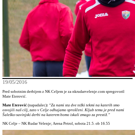
19/05/2016
Pred sobotnim derbijem z NK Celjem je za nkrudarvelenje.com spregovoril
Mate Eterović.
Mate Eterović
(napadalec)
:
“Za nami sta dve težki tekmi na katerih smo
osvojili naš cilj, zato v Celje odhajamo sproščeni. Kljub temu je pred nami
Šaleško-savinjski derbi na katerem bomo iskali zmago za prestiž.”
NK Celje – NK Rudar Velenje; Arena Petrol, sobota 21.5. ob 16.55