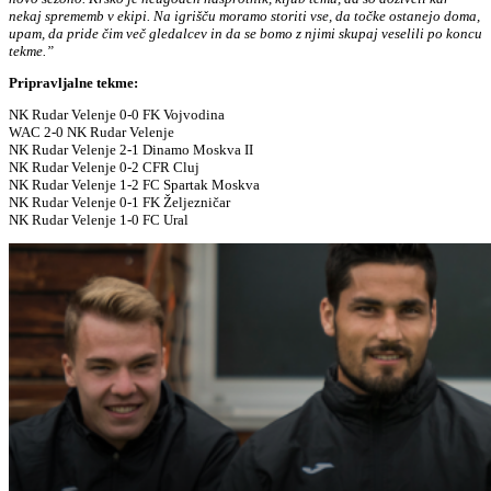
nekaj sprememb v ekipi. Na igrišču moramo storiti vse, da točke ostanejo doma,
upam, da pride čim več gledalcev in da se bomo z njimi skupaj veselili po koncu
tekme.”
Pripravljalne tekme:
NK Rudar Velenje 0-0 FK Vojvodina
WAC 2-0 NK Rudar Velenje
NK Rudar Velenje 2-1 Dinamo Moskva II
NK Rudar Velenje 0-2 CFR Cluj
NK Rudar Velenje 1-2 FC Spartak Moskva
NK Rudar Velenje 0-1 FK Željezničar
NK Rudar Velenje 1-0 FC Ural