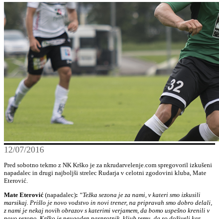
12/07/2016
Pred sobotno tekmo z NK Krško je za nkrudarvelenje.com spregovoril izkušeni
napadalec in drugi najboljši strelec Rudarja v celotni zgodovini kluba, Mate
Eterović.
Mate Eterović
(napadalec)
:
“Težka sezona je za nami, v kateri smo izkusili
marsikaj. Prišlo je novo vodstvo in novi trener, na pripravah smo dobro delali,
z nami je nekaj novih obrazov s katerimi verjamem, da bomo uspešno krenili v
novo sezono. Krško je neugoden nasprotnik, kljub temu, da so doživeli kar