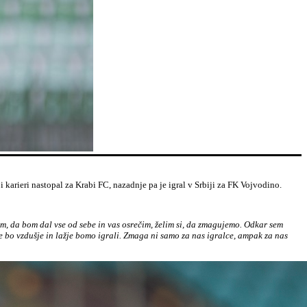
arieri nastopal za Krabi FC, nazadnje pa je igral v Srbiji za FK Vojvodino.
im, da bom dal vse od sebe in vas osrečim, želim si, da zmagujemo. Odkar sem
jše bo vzdušje in lažje bomo igrali. Zmaga ni samo za nas igralce, ampak za nas