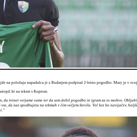
de na položaju napadalca je z Rudarjem podpisal 2-letno pogodbo. Mary je v svoji k
astopil že na tekmi s Koprom.
en, da trener verjame vame ter da sem dobil pogodbo in igram za to moštvo. Obljub
im vse, da nas spodbujeta na tekmah v čim večjem številu. Več kot bo navijačev, bol
i.”