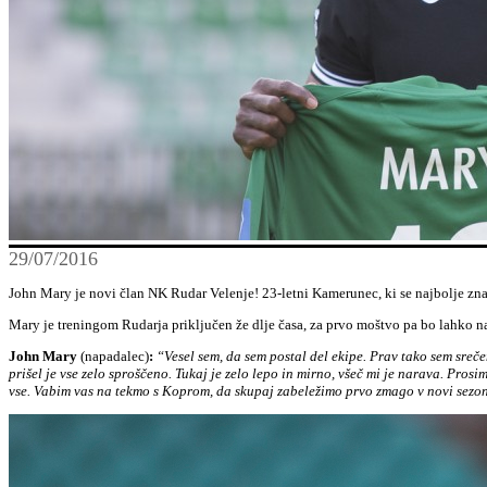
29/07/2016
John Mary je novi član NK Rudar Velenje! 23-letni Kamerunec, ki se najbolje znaj
Mary je treningom Rudarja priključen že dlje časa, za prvo moštvo pa bo lahko n
John Mary
(napadalec)
:
“Vesel sem, da sem postal del ekipe. Prav tako sem sreč
prišel je vse zelo sproščeno. Tukaj je zelo lepo in mirno, všeč mi je narava. Pros
vse. Vabim vas na tekmo s Koprom, da skupaj zabeležimo prvo zmago v novi sezon