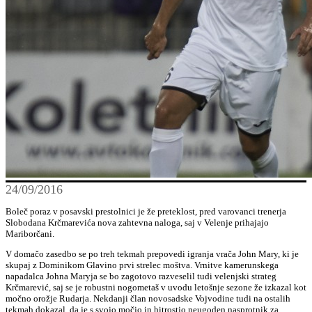
24/09/2016
Boleč poraz v posavski prestolnici je že preteklost, pred varovanci trenerja
Slobodana Krčmarevića nova zahtevna naloga, saj v Velenje prihajajo
Mariborčani.
V domačo zasedbo se po treh tekmah prepovedi igranja vrača John Mary, ki je
skupaj z Dominikom Glavino prvi strelec moštva. Vrnitve kamerunskega
napadalca Johna Maryja se bo zagotovo razveselil tudi velenjski strateg
Krčmarević, saj se je robustni nogometaš v uvodu letošnje sezone že izkazal kot
močno orožje Rudarja. Nekdanji član novosadske Vojvodine tudi na ostalih
tekmah dokazal, da je s svojo močjo in hitrostjo neugoden nasprotnik za