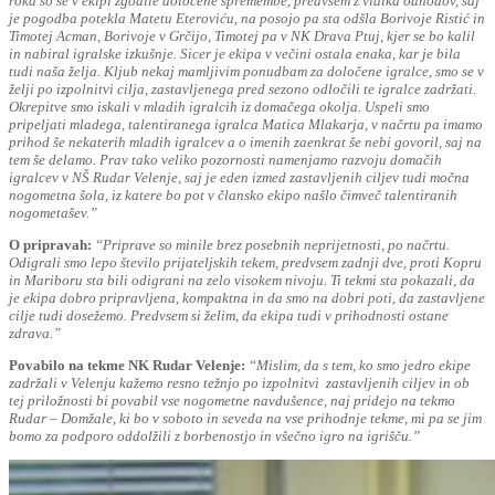
roka so se v ekipi zgodile določene spremembe, predvsem z vidika odhodov, saj
je pogodba potekla Matetu Eteroviću, na posojo pa sta odšla Borivoje Ristić in
Timotej Acman, Borivoje v Grčijo, Timotej pa v NK Drava Ptuj, kjer se bo kalil
in nabiral igralske izkušnje. Sicer je ekipa v večini ostala enaka, kar je bila
tudi naša želja. Kljub nekaj mamljivim ponudbam za določene igralce, smo se v
želji po izpolnitvi cilja, zastavljenega pred sezono odločili te igralce zadržati.
Okrepitve smo iskali v mladih igralcih iz domačega okolja. Uspeli smo
pripeljati mladega, talentiranega igralca Matica Mlakarja, v načrtu pa imamo
prihod še nekaterih mladih igralcev a o imenih zaenkrat še nebi govoril, saj na
tem še delamo. Prav tako veliko pozornosti namenjamo razvoju domačih
igralcev v NŠ Rudar Velenje, saj je eden izmed zastavljenih ciljev tudi močna
nogometna šola, iz katere bo pot v člansko ekipo našlo čimveč talentiranih
nogometašev.”
O pripravah:
“Priprave so minile brez posebnih neprijetnosti, po načrtu.
Odigrali smo lepo število prijateljskih tekem, predvsem zadnji dve, proti Kopru
in Mariboru sta bili odigrani na zelo visokem nivoju. Ti tekmi sta pokazali, da
je ekipa dobro pripravljena, kompaktna in da smo na dobri poti, da zastavljene
cilje tudi dosežemo. Predvsem si želim, da ekipa tudi v prihodnosti ostane
zdrava.”
Povabilo na tekme NK Rudar Velenje:
“Mislim, da s tem, ko smo jedro ekipe
zadržali v Velenju kažemo resno težnjo po izpolnitvi zastavljenih ciljev in ob
tej priložnosti bi povabil vse nogometne navdušence, naj pridejo na tekmo
Rudar – Domžale, ki bo v soboto in seveda na vse prihodnje tekme, mi pa se jim
bomo za podporo oddolžili z borbenostjo in všečno igro na igrišču.”