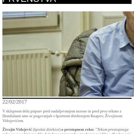
22/02/2017
V sklepnem delu priprav pred nadaljevanjem sezone in pred prvo tekmo z
Domžalami smo se pogovarjali s športnim direktorjem Knapov, Živojinom
Vidojevićem.
Živojin Vidojević
(športni direktor)
o prestopnem roku:
“Tekom prestopnega